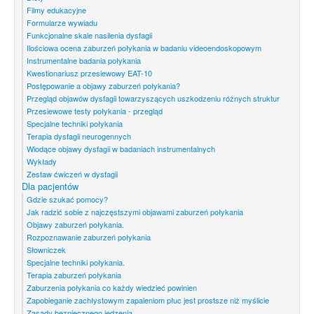
Filmy edukacyjne
Formularze wywiadu
Funkcjonalne skale nasilenia dysfagii
Ilościowa ocena zaburzeń połykania w badaniu videoendoskopowym
Instrumentalne badania połykania
Kwestionariusz przesiewowy EAT-10
Postępowanie a objawy zaburzeń połykania?
Przegląd objawów dysfagii towarzyszących uszkodzeniu różnych struktur
Przesiewowe testy połykania - przegląd
Specjalne techniki połykania
Terapia dysfagii neurogennych
Wiodące objawy dysfagii w badaniach instrumentalnych
Wykłady
Zestaw ćwiczeń w dysfagii
Dla pacjentów
Gdzie szukać pomocy?
Jak radzić sobie z najczęstszymi objawami zaburzeń połykania
Objawy zaburzeń połykania.
Rozpoznawanie zaburzeń połykania
Słowniczek
Specjalne techniki połykania.
Terapia zaburzeń połykania
Zaburzenia połykania co każdy wiedzieć powinien
Zapobieganie zachłystowym zapaleniom płuc jest prostsze niż myślicie
Zasady bezpiecznego jedzenia