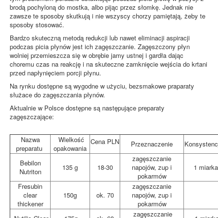
brodą pochyloną do mostka, albo pijąc przez słomkę. Jednak nie
zawsze te sposoby skutkują i nie wszyscy chorzy pamiętają, żeby te
sposoby stosować.
Bardzo skuteczną metodą redukcji lub nawet eliminacji aspiracji
podczas picia płynów jest ich zagęszczanie. Zagęszczony płyn
wolniej przemieszcza się w obrębie jamy ustnej i gardła dając
choremu czas na reakcję i na skuteczne zamknięcie wejścia do krtani
przed napłynięciem porcji płynu.
Na rynku dostępne są wygodne w użyciu, bezsmakowe praparaty
służace do zagęszczania płynów.
Aktualnie w Polsce dostępne są następujące preparaty
zagęszczające:
Nazwa
Wielkość
Cena PLN
Przeznaczenie
Konsystenc
preparatu
opakowania
zagęszczanie
Bebilon
135 g
18-30
napojów, zup i
1 miark
Nutriton
pokarmów
Fresubin
zagęszczanie
clear
150g
ok. 70
napojów, zup i
thickener
pokarmów
zagęszczanie