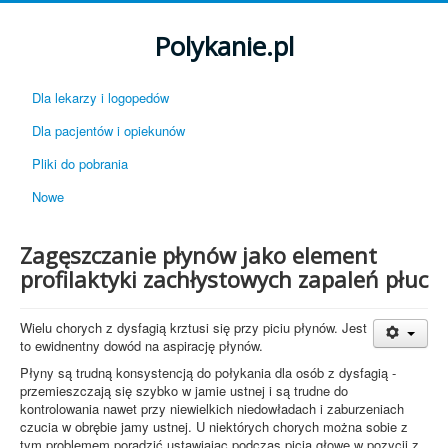
Polykanie.pl
Dla lekarzy i logopedów
Dla pacjentów i opiekunów
Pliki do pobrania
Nowe
Zagęszczanie płynów jako element
profilaktyki zachłystowych zapaleń płuc
Wielu chorych z dysfagią krztusi się przy piciu płynów. Jest
to ewidnentny dowód na aspirację płynów.
Płyny są trudną konsystencją do połykania dla osób z dysfagią -
przemieszczają się szybko w jamie ustnej i są trudne do
kontrolowania nawet przy niewielkich niedowładach i zaburzeniach
czucia w obrębie jamy ustnej. U niektórych chorych można sobie z
tym problemem poradzić ustawiając podczas picia głowę w pozycji z