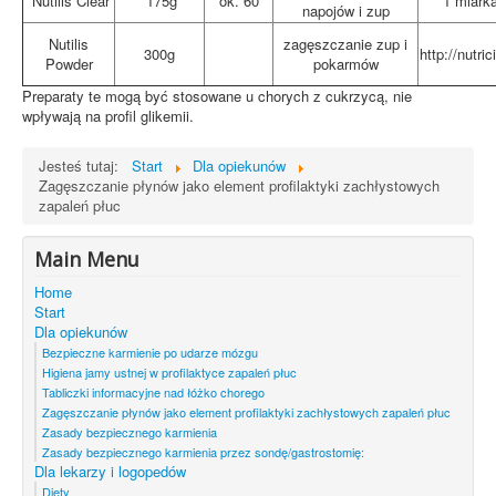
Nutilis Clear
175g
ok. 60
1 miark
napojów i zup
Nutilis
zagęszczanie zup i
300g
http://nutr
Powder
pokarmów
Preparaty te mogą być stosowane u chorych z cukrzycą, nie
wpływają na profil glikemii.
Jesteś tutaj:
Start
Dla opiekunów
Zagęszczanie płynów jako element profilaktyki zachłystowych
zapaleń płuc
Main Menu
Home
Start
Dla opiekunów
Bezpieczne karmienie po udarze mózgu
Higiena jamy ustnej w profilaktyce zapaleń płuc
Tabliczki informacyjne nad łóżko chorego
Zagęszczanie płynów jako element profilaktyki zachłystowych zapaleń płuc
Zasady bezpiecznego karmienia
Zasady bezpiecznego karmienia przez sondę/gastrostomię:
Dla lekarzy i logopedów
Diety